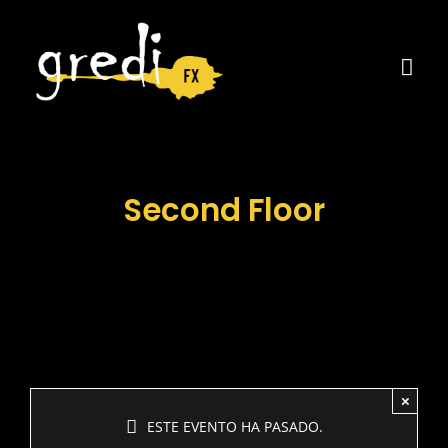
Saltar
al
contenido
Tog
Navi
Home
Serveis
Second Floor
Qui som
Contacte
×
ESTE EVENTO HA PASADO.