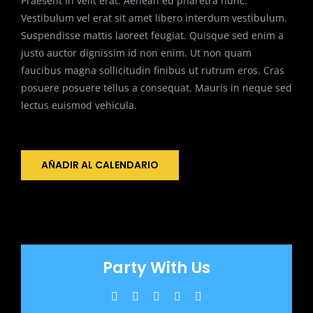
Praesent in velit erat. Aenean eu pharetra nunc.
Vestibulum vel erat sit amet libero interdum vestibulum.
Suspendisse mattis laoreet feugiat. Quisque sed enim a
justo auctor dignissim id non enim. Ut non quam
faucibus magna sollicitudin finibus ut rutrum eros. Cras
posuere posuere tellus a consequat. Mauris in neque sed
lectus euismod vehicula.
AÑADIR AL CALENDARIO
Party With Us
Facebook
X
WhatsApp
Pinterest
Correo
electrónico