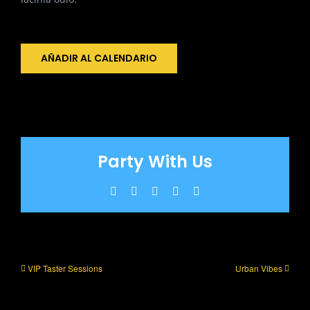
AÑADIR AL CALENDARIO
Party With Us
Facebook
X
WhatsApp
Pinterest
Correo
electrónico
VIP Taster Sessions
Urban Vibes