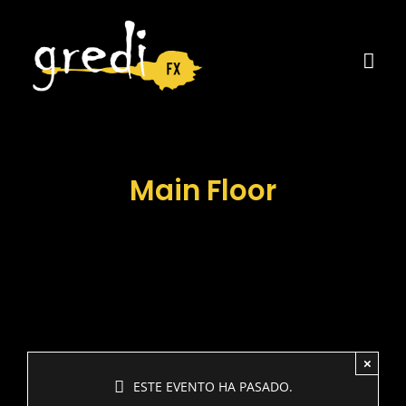
Saltar
al
contenido
Tog
Navi
Home
Servei
Main Floor
Qui so
Contac
×
ESTE EVENTO HA PASADO.